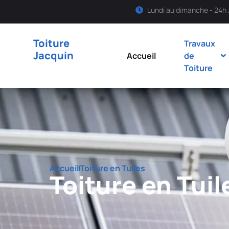
Lundi au dimanche - 24h 
Toiture
Travaux
Jacquin
Accueil
de
Toiture
Accueil
Toiture en Tuiles
Toiture en Tuil