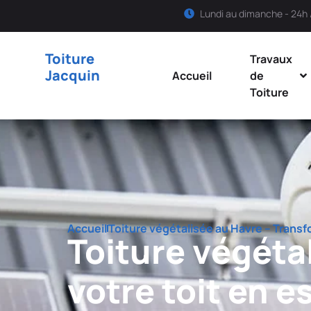
Lundi au dimanche - 24h 
Toiture
Travaux
Jacquin
Accueil
de
Toiture
Accueil
Toiture végétalisée au Havre – Transf
Toiture végéta
votre toit en e