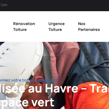
/ 24h
Rénovation
Urgence
Nos
Toiture
Toiture
Partenaires
ormez votre toit en espace vert
lisée au Havre – T
space vert